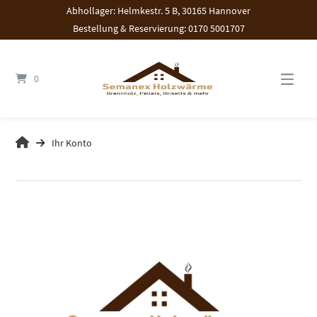
Springen
Abhollager: Helmkestr. 5 B, 30165 Hannover
Sie
Bestellung & Reservierung: 0170 5001707
zum
Inhalt
0
Ihr Konto