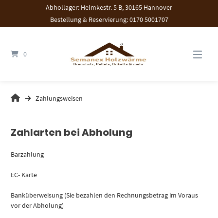
Springen
Abhollager: Helmkestr. 5 B, 30165 Hannover
Sie
Bestellung & Reservierung: 0170 5001707
zum
Inhalt
0
Zahlungsweisen
Zahlarten bei Abholung
Barzahlung
EC- Karte
Banküberweisung
(Sie bezahlen den Rechnungsbetrag im Voraus
vor der Abholung)