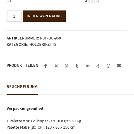
3 +
450,00
€
960
IN DEN WARENKORB
kg
RUF
Briketts
ARTIKELNUMMER:
RUF-BU-960
100%
KATEGORIE:
HOLZBRIKETTS
Buche,
Holzbriketts
Menge
PRODUKT TEILEN:
BESCHREIBUNG
Verpackungseinheit:
1 Palette = 96 Folienpacks x 10 Kg = 960 Kg
Palette Maße (BxTxH): 120 x 80 x 150 cm