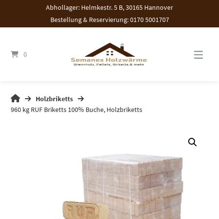
Springen
Abhollager: Helmkestr. 5 B, 30165 Hannover
Sie
Bestellung & Reservierung: 0170 5001707
zum
Inhalt
0
Holzbriketts
960 kg RUF Briketts 100% Buche, Holzbriketts